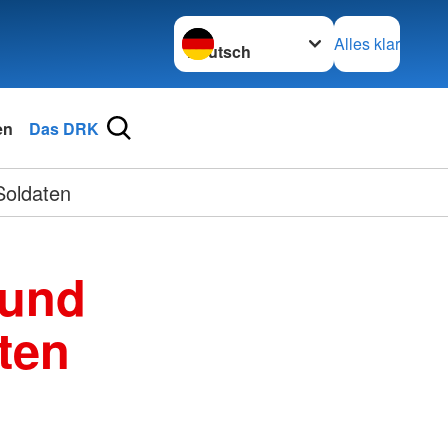
Sprache wechseln zu
Alles klar
en
Das DRK
Soldaten
 und
ten