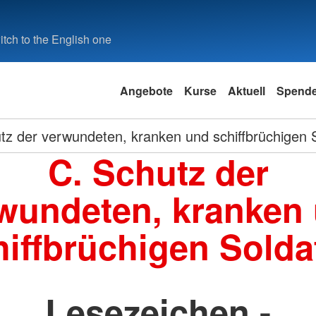
tch to the English one
Angebote
Kurse
Aktuell
Spend
tz der verwundeten, kranken und schiffbrüchigen 
C. Schutz der
wundeten, kranken
hiffbrüchigen Solda
Lesezeichen -