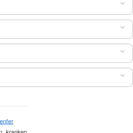
enfer
n, kranken