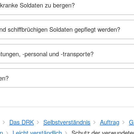
 kranke Soldaten zu bergen?
d schiffbrüchigen Soldaten gepflegt werden?
tungen, -personal und -transporte?
ten?
Das DRK
Selbstverständnis
Auftrag
G
n
Leicht verständlich
Schutz der verwundete