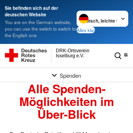
Sie befinden sich auf der
Sprache wechseln zu
deutschen Website
You are on the German website,
you can use the switch to switch to
Alles klar
the English one
DRK-Ortsverein
Isselburg e.V.
Spenden
Alle Spenden-
Möglichkeiten im
Über-Blick