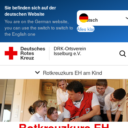
Sie befinden sich auf der
Sprache wechseln zu
deutschen Website
You are on the German website,
you can use the switch to switch to
Alles klar
the English one
DRK-Ortsverein
Isselburg e.V.
Rotkreuzkurs EH am Kind
Rotkreuzkurs EH