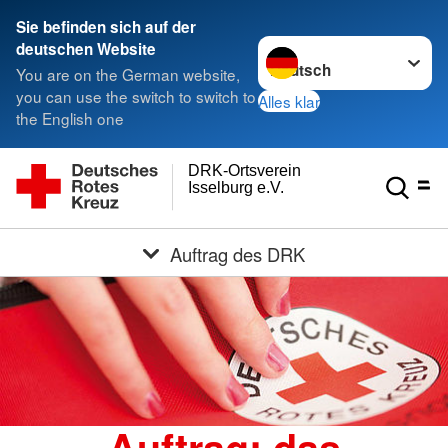
Sie befinden sich auf der
Sprache wechseln zu
deutschen Website
You are on the German website,
you can use the switch to switch to
Alles klar
the English one
DRK-Ortsverein
Isselburg e.V.
Auftrag des DRK
Auftrag: das