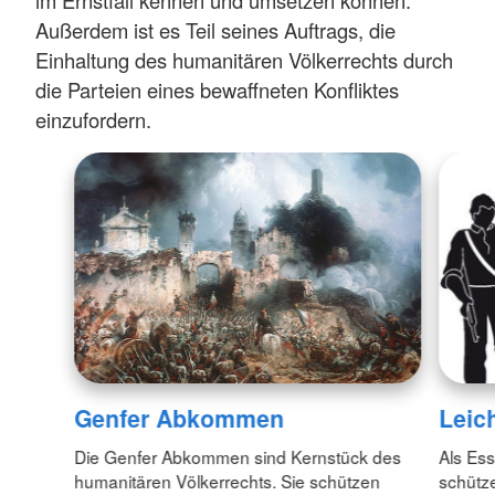
Außerdem ist es Teil seines Auftrags, die
Einhaltung des humanitären Völkerrechts durch
die Parteien eines bewaffneten Konfliktes
einzufordern.
Genfer Abkommen
Leic
Die Genfer Abkommen sind Kernstück des
Als Es
humanitären Völkerrechts. Sie schützen
schütz