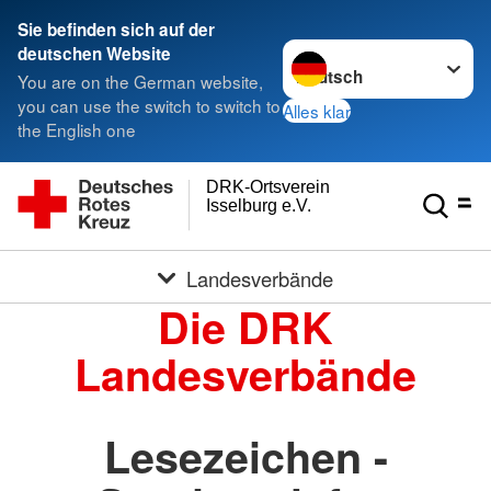
Sie befinden sich auf der
Sprache wechseln zu
deutschen Website
You are on the German website,
you can use the switch to switch to
Alles klar
the English one
DRK-Ortsverein
Isselburg e.V.
Landesverbände
Die DRK
Landesverbände
Lesezeichen -