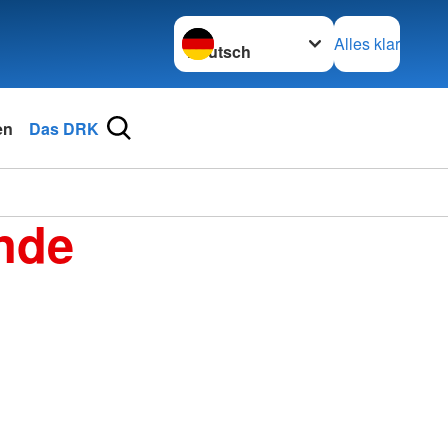
Sprache wechseln zu
Alles klar
en
Das DRK
nde