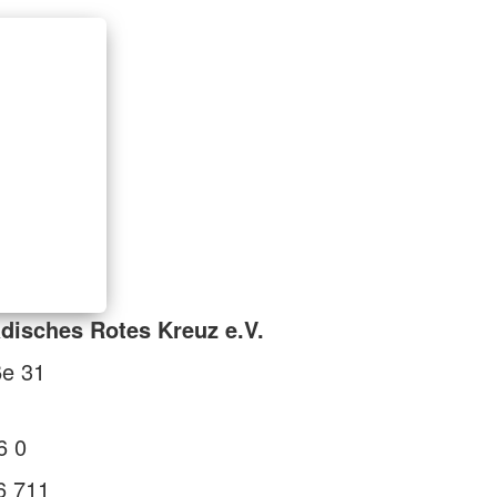
isches Rotes Kreuz e.V.
ße 31
6 0
6 711