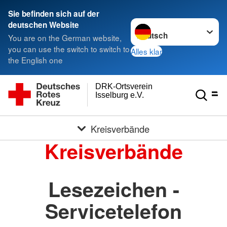
Sie befinden sich auf der
Sprache wechseln zu
deutschen Website
You are on the German website,
you can use the switch to switch to
Alles klar
the English one
DRK-Ortsverein
Isselburg e.V.
Kreisverbände
Kreisverbände
Lesezeichen -
Servicetelefon