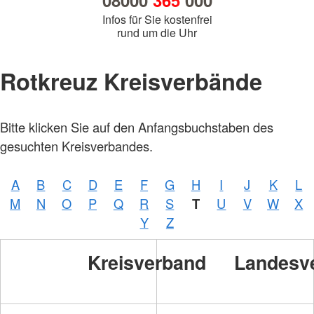
08000
365
000
Infos für Sie kostenfrei
rund um die Uhr
Rotkreuz Kreisverbände
Bitte klicken Sie auf den Anfangsbuchstaben des
gesuchten Kreisverbandes.
A
B
C
D
E
F
G
H
I
J
K
L
M
N
O
P
Q
R
S
T
U
V
W
X
Y
Z
Kreisverband
Landesv