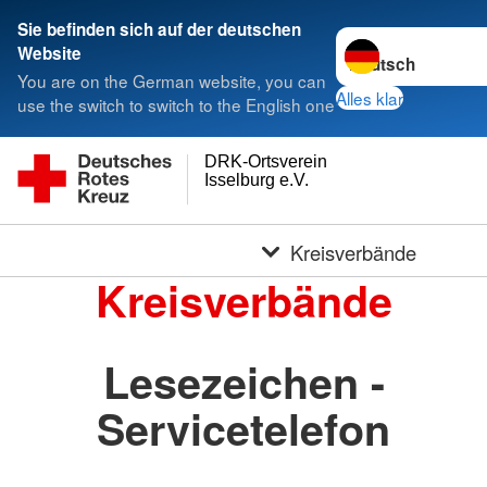
Sie befinden sich auf der deutschen
Sprache wechseln 
Website
You are on the German website, you can
Alles klar
use the switch to switch to the English one
DRK-Ortsverein
Isselburg e.V.
Kreisverbände
Kreisverbände
Lesezeichen -
Servicetelefon