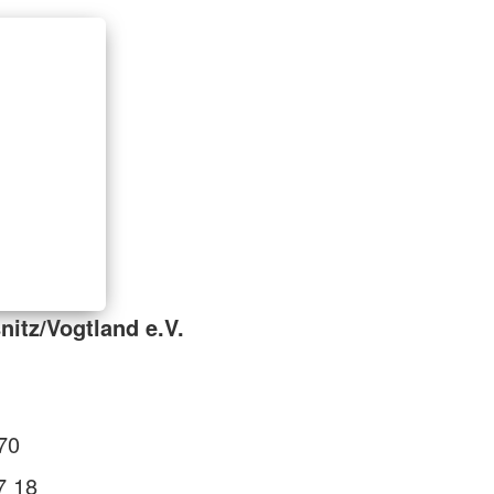
nitz/Vogtland e.V.
70
7 18