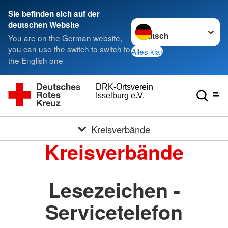
Sie befinden sich auf der
Sprache wechseln zu
deutschen Website
You are on the German website,
you can use the switch to switch to
Alles klar
the English one
DRK-Ortsverein
Isselburg e.V.
Kreisverbände
Kreisverbände
Lesezeichen -
Servicetelefon