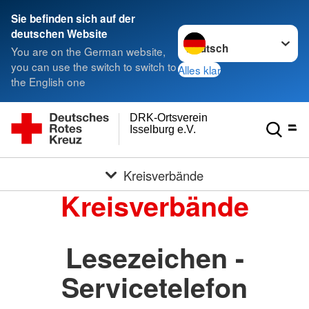
Sie befinden sich auf der
Sprache wechseln zu
deutschen Website
You are on the German website,
you can use the switch to switch to
Alles klar
the English one
DRK-Ortsverein
Isselburg e.V.
Kreisverbände
Kreisverbände
Lesezeichen -
Servicetelefon