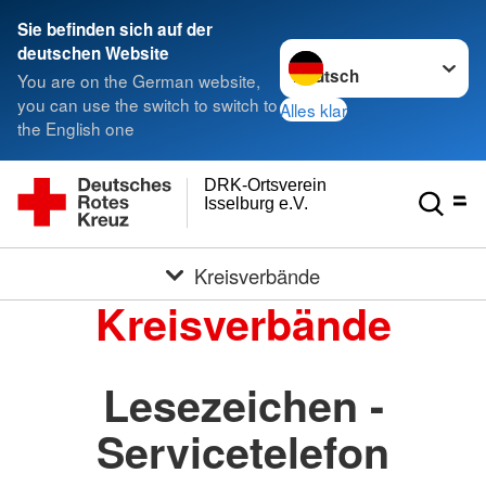
Sie befinden sich auf der
Sprache wechseln zu
deutschen Website
You are on the German website,
you can use the switch to switch to
Alles klar
the English one
DRK-Ortsverein
Isselburg e.V.
Kreisverbände
Kreisverbände
Lesezeichen -
Servicetelefon